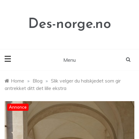
Skip
to
content
Des-norge.no
Menu
Home
»
Blog
»
Slik velger du halskjedet som gir
antrekket ditt det lille ekstra
Annonce