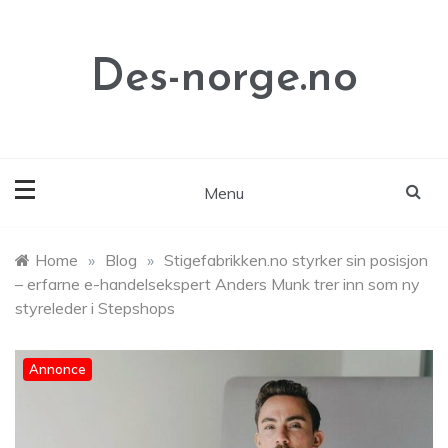
Skip
to
content
Des-norge.no
Menu
Home
»
Blog
»
Stigefabrikken.no styrker sin posisjon
– erfarne e-handelsekspert Anders Munk trer inn som ny
styreleder i Stepshops
Annonce